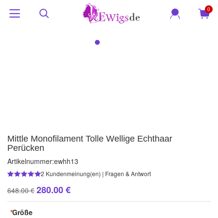
0
Mittle Monofilament Tolle Wellige Echthaar
Perücken
Artikelnummer:
ewhh13
2
Kundenmeinung(en)
|
Fragen & Antwort
280.00 €
648.00 €
*
Größe