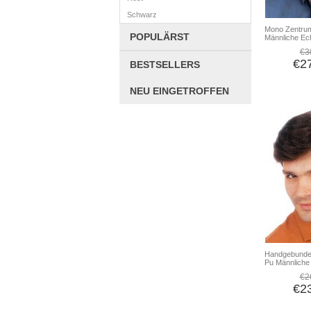
Schwarz
Mono Zentru
POPULÄRST
Männliche Ec
€3
€2
BESTSELLERS
NEU EINGETROFFEN
Handgebunden 
Pu Männliche
€2
€2