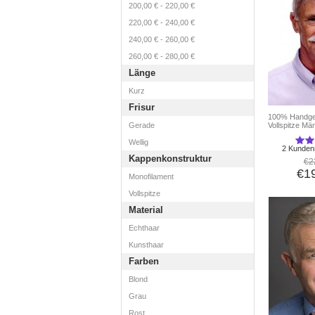
200,00 €
-
220,00 €
220,00 €
-
240,00 €
240,00 €
-
260,00 €
260,00 €
-
280,00 €
Länge
Kurz
Frisur
100% Handg
Gerade
Vollspitze Mä
Wellig
2 Kunden
Kappenkonstruktur
€2
€1
Monofilament
Vollspitze
Material
Echthaar
Kunsthaar
Farben
Blond
Grau
Rost