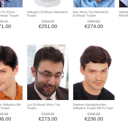
m Pu RUnd
Vollspitze Echthaar Männliche
Max Mono Top Männliche
Vollsp
hthaar Toupet
Toupet
Echthaar Toupet
Männli
06.23
€283.63
€309.62
71.00
€251.00
€274.00
Vollspitze Mit
Leo Echthaar Mono Top
Stephen Handgebunden
 Toupet
Toupet
Vollspitze Toupet Mit Pu Tape
66.68
€308.49
€266.68
36.00
€273.00
€236.00