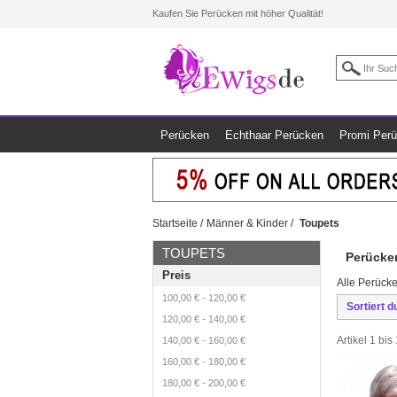
Kaufen Sie Perücken mit höher Qualität!
Perücken
Echthaar Perücken
Promi Per
Startseite
/
Männer & Kinder
/
Toupets
TOUPETS
Perücke
Preis
Alle Perücke
100,00 €
-
120,00 €
Sortiert d
120,00 €
-
140,00 €
Artikel 1 bi
140,00 €
-
160,00 €
160,00 €
-
180,00 €
180,00 €
-
200,00 €