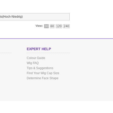
is(Hoch-Niedrig)
View:
30
60
120
240
EXPERT HELP
Colour Guide
Wig FAQ
Tips & Suggestions
Find Your Wig Cap Size
Determine Face Shape