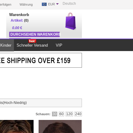
Deutsch
EUR
erfolgen
Währung
Warenkorb
Artikel:
(0)
0.00
€
DURCHSEHEN WARENKORB
ZUR KASSE
Kinder
Schneller Versand
VIP
is(Hoch-Niedrig)
30
60
120
240
Schauen: