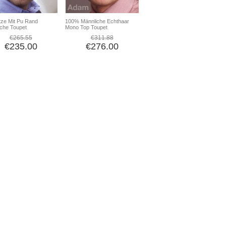
itze Mit Pu Rand
100% Männliche Echthaar
che Toupet
Mono Top Toupet
€265.55
€311.88
€235.00
€276.00