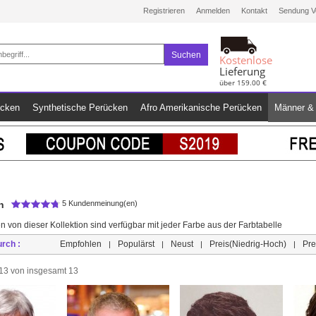
Registrieren
Anmelden
Kontakt
Sendung V
Suchen
Kostenlose
Lieferung
über 159.00 €
ücken
Synthetische Perücken
Afro Amerikanische Perücken
Männer & 
n
5 Kundenmeinung(en)
n von dieser Kollektion sind verfügbar mit jeder Farbe aus der Farbtabelle
urch :
Empfohlen
Populärst
Neust
Preis(Niedrig-Hoch)
Pre
|
|
|
|
s 13 von insgesamt 13