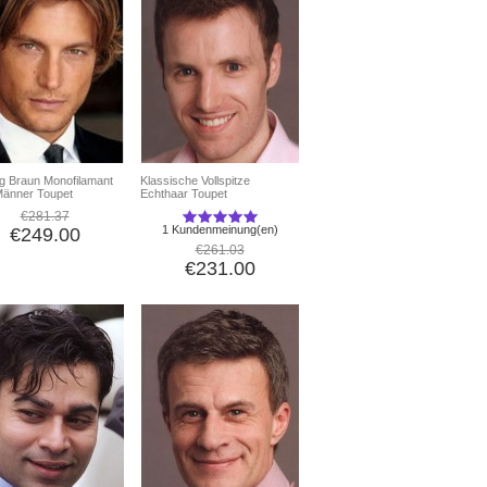
g Braun Monofilamant
Klassische Vollspitze
Männer Toupet
Echthaar Toupet
€281.37
1 Kundenmeinung(en)
€249.00
€261.03
€231.00