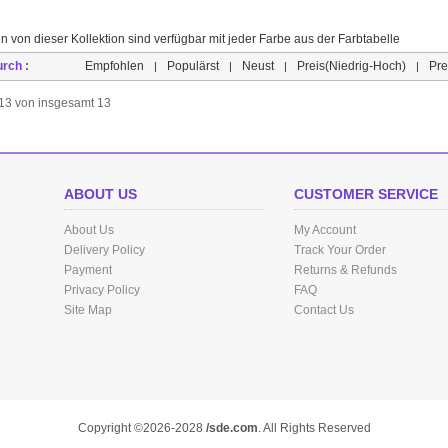
n von dieser Kollektion sind verfügbar mit jeder Farbe aus der Farbtabelle
urch :
Empfohlen
Populärst
Neust
Preis(Niedrig-Hoch)
Pre
|
|
|
|
s 13 von insgesamt 13
ABOUT US
CUSTOMER SERVICE
About Us
My Account
Delivery Policy
Track Your Order
Payment
Returns & Refunds
Privacy Policy
FAQ
Site Map
Contact Us
Copyright ©2026-2028
/sde.com
. All Rights Reserved