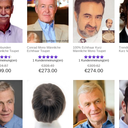
ebunden
Conrad Mono Männliche
100% Echthaar Kurz
Trendi
nnliche Toupet
Echthaar Toupet
Männliche Mono Toupet
Kurz 
meinung(en)
1 Kundenmeinung(en)
1 Kundenmeinung(en)
24.87
€308.49
€309.62
99.00
€273.00
€274.00