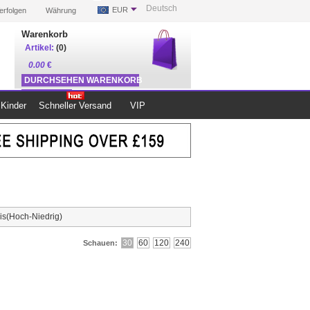
Deutsch
EUR
erfolgen
Währung
Warenkorb
Artikel:
(0)
0.00
€
DURCHSEHEN WARENKORB
ZUR KASSE
Kinder
Schneller Versand
VIP
is(Hoch-Niedrig)
30
60
120
240
Schauen: