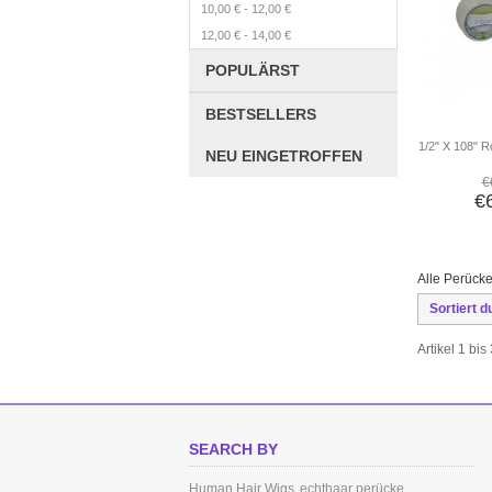
10,00 €
-
12,00 €
12,00 €
-
14,00 €
POPULÄRST
BESTSELLERS
1/2" X 108" R
NEU EINGETROFFEN
€
€
Alle Perücke
Sortiert d
Artikel 1 bi
SEARCH BY
Human Hair Wigs
echthaar perücke