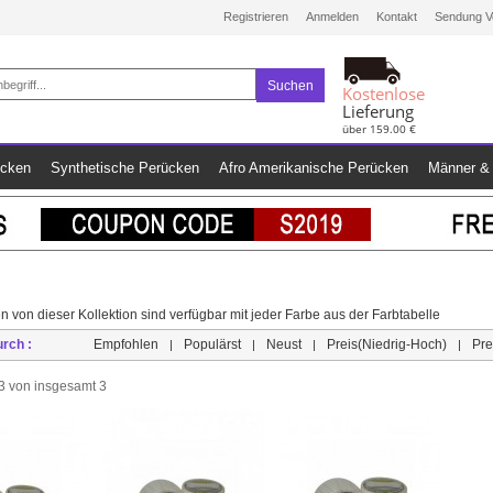
Registrieren
Anmelden
Kontakt
Sendung V
Suchen
Kostenlose
Lieferung
über 159.00 €
ücken
Synthetische Perücken
Afro Amerikanische Perücken
Männer & 
n von dieser Kollektion sind verfügbar mit jeder Farbe aus der Farbtabelle
urch :
Empfohlen
Populärst
Neust
Preis(Niedrig-Hoch)
Pre
|
|
|
|
s 3 von insgesamt 3