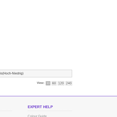
is(Hoch-Niedrig)
View:
30
60
120
240
EXPERT HELP
Colour Guide