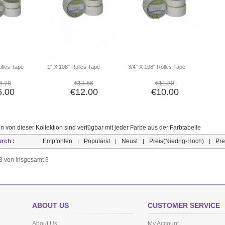
olles Tape
1" X 108" Rolles Tape
3/4" X 108" Rolles Tape
6.78
€13.56
€11.30
6.00
€12.00
€10.00
n von dieser Kollektion sind verfügbar mit jeder Farbe aus der Farbtabelle
urch :
Empfohlen
Populärst
Neust
Preis(Niedrig-Hoch)
Pre
|
|
|
|
s 3 von insgesamt 3
ABOUT US
CUSTOMER SERVICE
About Us
My Account