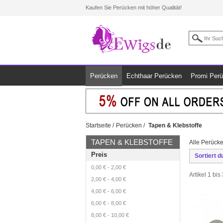
Kaufen Sie Perücken mit höher Qualität!
Perücken
Echthaar Perücken
Promi Per
Startseite
/
Perücken
/
Tapen & Klebstoffe
TAPEN & KLEBSTOFFE
Alle Perücke
Preis
Sortiert d
0,00 €
-
2,00 €
Artikel 1 bi
2,00 €
-
4,00 €
4,00 €
-
6,00 €
6,00 €
-
8,00 €
8,00 €
-
10,00 €