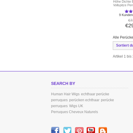
Höhe Dichte 
Vollspitze Pe
9 Kunden
€7
€2
Alle Perücke
Sortiert d
Artikel 1 bi
SEARCH BY
Human Hair Wigs
echthaar perücke
perruques
perücken echthaar
perücke
perruques
Wigs UK
Perruques Cheveux Naturels