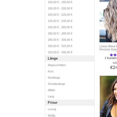
160,00 €
-
180,00 €
180,00 €
-
200,00 €
200,00 €
-
220,00 €
220,00 €
-
240,00 €
240,00 €
-
260,00 €
260,00 €
-
280,00 €
280,00 €
-
300,00 €
300,00 €
-
320,00 €
Loose Wave 
Perücke Dame
320,00 €
-
340,00 €
Lange Lace Fr
Natürlichem 
Länge
2 Kunden
€8
Abgeschnitten
€2
Kurz
Kinnlänge
Schulterlänge
Mittler
Lang
Frisur
Lockig
Wellig