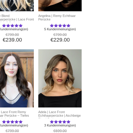
 Blond
Angelina | Remy Echthaar
arperücke | Lace Front
Perücke
lich & Stylisch
Kundenmeinung(en)
5 Kundenmeinung(en)
€799.00
€799.00
€239.00
€229.00
| Lace Front Remy
Adela | Lace Front
ar Perücke – Tiefes
Echthaarperücke | Aschbeige
oladenbraun
Blond Ombre
Kundenmeinung(en)
3 Kundenmeinung(en)
€799.00
€699.00