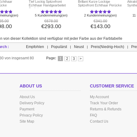
Echthaar
Tief Lockig Spitzefront
Brillant Kurze Lockige
Attrak
rücke
Echthaar Handgearbeitet
Spitzefront Echthaar Perücke
Synth
Perücke
meinung(en)
5 Kundenmeinung(en)
2 Kundenmeinung(en)
11
35.00
€678.00
€341.00
98.00
€293.00
€143.00
n von dieser Kollektion sind verfügbar mit jeder Farbe aus der Farbtabelle
urch :
Empfohlen
Populärst
Neust
Preis(Niedrig-Hoch)
Pre
|
|
|
|
s 30 von insgesamt 80
Page:
1
2
3
>
ABOUT US
CUSTOMER SERVICE
About Us
My Account
Delivery Policy
Track Your Order
Payment
Returns & Refunds
Privacy Policy
FAQ
Site Map
Contact Us