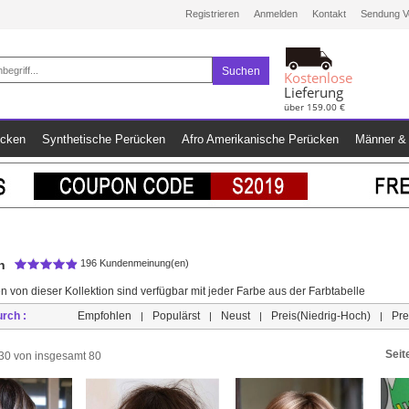
Registrieren
Anmelden
Kontakt
Sendung V
Suchen
Kostenlose
Lieferung
über 159.00 €
ücken
Synthetische Perücken
Afro Amerikanische Perücken
Männer & 
n
196 Kundenmeinung(en)
n von dieser Kollektion sind verfügbar mit jeder Farbe aus der Farbtabelle
urch :
Empfohlen
Populärst
Neust
Preis(Niedrig-Hoch)
Pre
|
|
|
|
Seit
s 30 von insgesamt 80