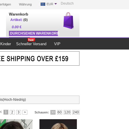
Deutsch
EUR
erfolgen
Währung
Warenkorb
Artikel:
(0)
0.00
€
DURCHSEHEN WARENKORB
ZUR KASSE
Kinder
Schneller Versand
VIP
is(Hoch-Niedrig)
e:
1
30
60
120
240
2
3
>
Schauen: