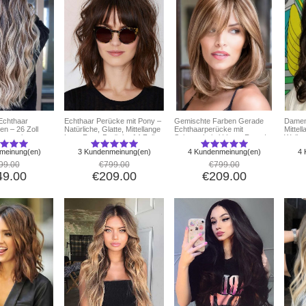
Echthaar
Echthaar Perücke mit Pony –
Gemischte Farben Gerade
Damen
n – 26 Zoll
Natürliche, Glatte, Mittellange
Echthaarperücke mit
Mittel
ont mit
Lace Front Perücke 14 Zoll –
Seitenscheitel | Lace Front |
Wellen
Volumen
Damen Perücke für Alltag &
14 Zoll
meinung(en)
3 Kundenmeinung(en)
4 Kundenmeinung(en)
4 
Party
99.00
€799.00
€799.00
49.00
€209.00
€209.00