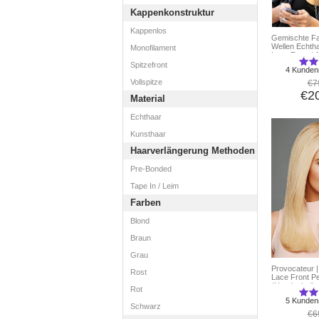
Kappenkonstruktur
Kappenlos
Gemischte F
Wellen Echth
Monofilament
Lace Front | 1
Spitzefront
4 Kunden
Vollspitze
€7
€2
Material
Echthaar
Kunsthaar
Haarverlängerung Methoden
Pre-Bonded
Tape In / Leim
Farben
Blond
Braun
Grau
Provocateur 
Rost
Lace Front P
(Handgeknüpf
Rot
5 Kunden
Schwarz
€6