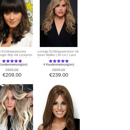
 Echthaarperücke
Lockige Echthaarperücke mit
langer Bob mit Lockeren
losen Wellen | 60 cm | Lace
 | Lace Front | 14 Zoll
Front | Damenperücke
Kundenmeinung(en)
4 Kundenmeinung(en)
€699.00
€899.00
€209.00
€239.00