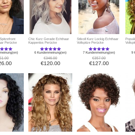
pitzefront
Chic Kurz Gerade Echthaar
Stilvoll Kurz Lockig Echthaar
Popul
aar Perücke
Kappenlos Perücke
Vollspitze Perücke
Vollsp
meinung(en)
6 Kundenmeinung(en)
7 Kundenmeinung(en)
9 
51.00
€346.00
€357.00
26.00
€120.00
€127.00