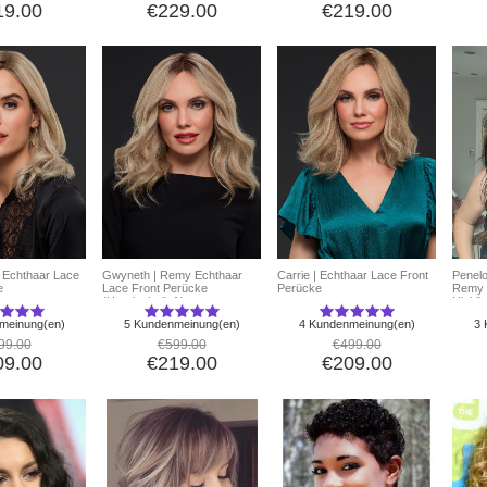
19.00
€229.00
€219.00
 | Echthaar Lace
Gwyneth | Remy Echthaar
Carrie | Echthaar Lace Front
Penelo
e
Lace Front Perücke
Perücke
Remy 
(Handgeknüpft)
Highli
meinung(en)
5 Kundenmeinung(en)
4 Kundenmeinung(en)
3 
99.00
€599.00
€499.00
09.00
€219.00
€209.00