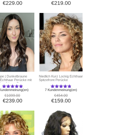
€229.00
€219.00
pe | Dunkelbraune
Niedlich Kurz Lockig Echthaar
Echthaar Perücke mit
Spitzefront Perücke
ghts & Lace Front
Kundenmeinung(en)
7 Kundenmeinung(en)
€1099.00
€454.00
€239.00
€159.00