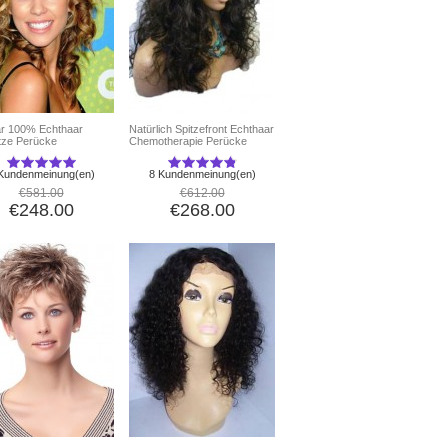
är 100% Echthaar
Natürlich Spitzefront Echthaar
itze Perücke
Chemotherapie Perücke
Kundenmeinung(en)
8 Kundenmeinung(en)
€581.00
€612.00
€248.00
€268.00