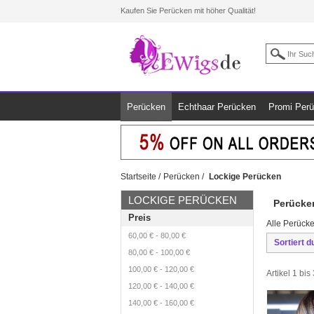
Kaufen Sie Perücken mit höher Qualität!
Perücken
Echthaar Perücken
Promi Per
Startseite
/
Perücken
/
Lockige Perücken
LOCKIGE PERÜCKEN
Perücke
Preis
Alle Perücke
60,00 €
-
80,00 €
Sortiert d
80,00 €
-
100,00 €
100,00 €
-
120,00 €
Artikel 1 bi
120,00 €
-
140,00 €
140,00 €
-
160,00 €