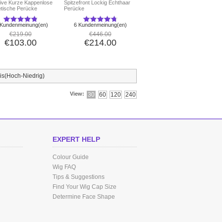
tive Kurze Kappenlose
Spitzefront Lockig Echthaar
etische Perücke
Perücke
 Kundenmeinung(en)
6 Kundenmeinung(en)
€219.00
€446.00
€103.00
€214.00
is(Hoch-Niedrig)
View:
30
60
120
240
EXPERT HELP
Colour Guide
Wig FAQ
Tips & Suggestions
Find Your Wig Cap Size
Determine Face Shape