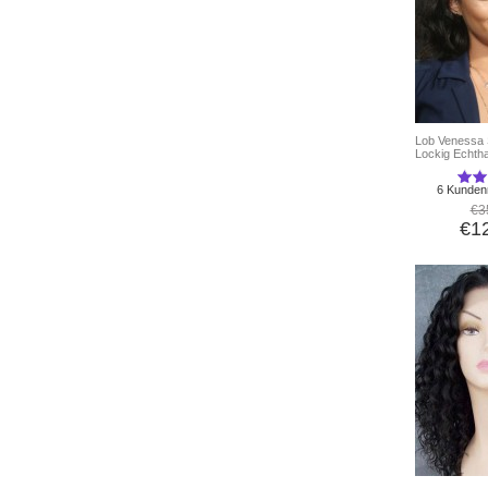
Lob Venessa S
Lockig Echth
6 Kunden
€3
€1