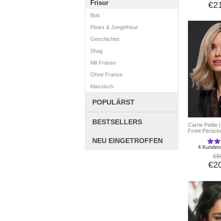
Frisur
€2
Bob
Pixies & Jungefrisur
Geschichtet
Shag
Mit Franse
Ohne Franse
Klassisch
POPULÄRST
BESTSELLERS
Carrie Petite
Front Perück
NEU EINGETROFFEN
4 Kunden
€5
€2