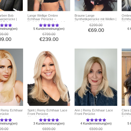
arben Bob
Lange Wellige Ombre
Braune Lange
Ombre
aarperücke |
Echthaar Perücke –
Synthetikperücke mit Wellen |
Echtha
2 Zoll
Natürlicher Look, Voluminös,
Lace Front | Natürliches
| Natür
€299.00
Perfekte Haarverlängerung
Volumen
meinung(en)
5 Kundenmeinung(en)
6 
€69.00
99.00
€799.00
09.00
€239.00
| Remy Echthaar
Spirit | Remy Echthaar Lace
Ann | Remy Echthaar Lace
Clara 
erücke
Front Perücke
Front Perücke
Echtha
t)
(Handgeknüpft)
Schok
meinung(en)
3 Kundenmeinung(en)
4 Kundenmeinung(en)
5 
99.00
€699.00
€599.00