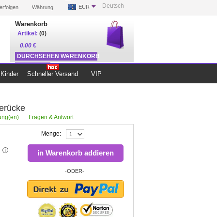
Deutsch
EUR
erfolgen
Währung
Warenkorb
Artikel:
(0)
0.00
€
DURCHSEHEN WARENKORB
ZUR KASSE
Kinder
Schneller Versand
VIP
erücke
ng(en)
Fragen & Antwort
Menge:
in Warenkorb addieren
-ODER-