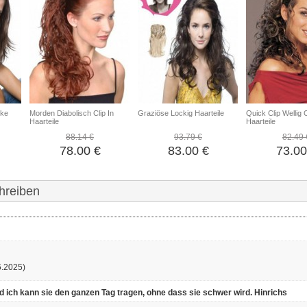
cke
Morden Diabolisch Clip In
Graziöse Lockig Haarteile
Quick Clip Wellig C
Haarteile
Haarteile
88.14 €
93.79 €
82.49 
78.00 €
83.00 €
73.00
hreiben
6.2025)
und ich kann sie den ganzen Tag tragen, ohne dass sie schwer wird.
Hinrichs