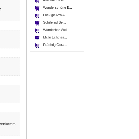
Attraktiv Gera...
Wunderschöne E...
m
Lockige Afro A...
Schillernd Sei...
Wunderbar Well...
Mittle Echthaa...
Prächtig Gera...
ückenkamm