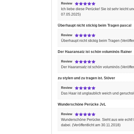
Review
Ich liebe diese Perücke! Sie ist sehr leicht
07.05.2025)
Überhaupt nicht stickig beim Tragen
pascal
Review
Überhaupt nicht stickig beim Tragen
(Veröffe
Der Haaransatz ist schön voluminös
Rainer
Review
Der Haaransatz ist schön voluminös
(Veröffe
zu stylen und zu tragen ist.
Stöver
Review
Das Haar ist unglaublich weich und geruchslo
Wunderschöne Perücke
JvL
Review
Wunderschöne Perücke. Sieht aus wie echt! F
dabei.
(Veröffentlicht am 30.11.2018)