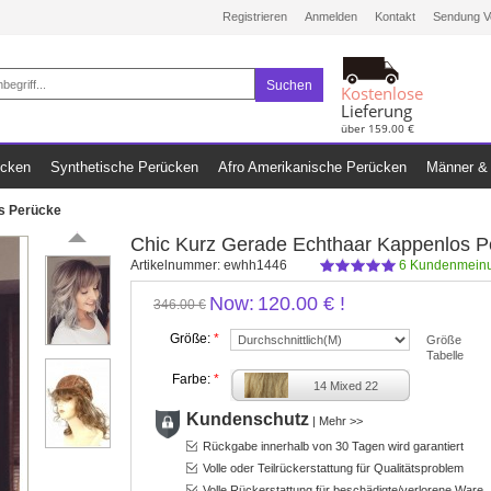
Registrieren
Anmelden
Kontakt
Sendung V
Suchen
Kostenlose
Lieferung
über 159.00 €
ücken
Synthetische Perücken
Afro Amerikanische Perücken
Männer & 
s Perücke
Chic Kurz Gerade Echthaar Kappenlos P
Artikelnummer:
ewhh1446
6
Kundenmeinu
Now:
120.00 €
!
346.00 €
Größe:
*
Größe
Tabelle
Farbe:
*
14 Mixed 22
Kundenschutz
|
Mehr >>
Rückgabe innerhalb von 30 Tagen wird garantiert
Volle oder Teilrückerstattung für Qualitätsproblem
Volle Rückerstattung für beschädigte/verlorene Ware