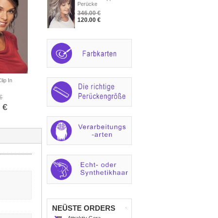
Perücke
346.00 €
120.00 €
lip In
€
 €
NEÜSTE ORDERS