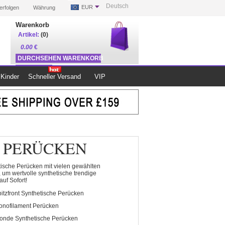
Deutsch
EUR
erfolgen
Währung
Warenkorb
Artikel:
(0)
0.00
€
DURCHSEHEN WARENKORB
ZUR KASSE
Kinder
Schneller Versand
VIP
 PERÜCKEN
tische Perücken mit vielen gewählten
 um wertvolle synthetische trendige
uf Sofort!
itzfront Synthetische Perücken
onofilament Perücken
onde Synthetische Perücken