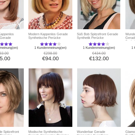
Kappenlos
Modern Kappenlos Gerade
Süß Bob Spitzefront Gerade
Wunde
 Gerade
Synthetische Perücke
Synthetik Perücke
Gerad
Perüc
meinung(en)
1 Kundenmeinung(en)
1 Kundenmeinung(en)
1 
83.00
€298.00
€434.00
5.00
€94.00
€132.00
e Spitzefront
Modische Synthetische
Wunderbar Gerade
Glamo