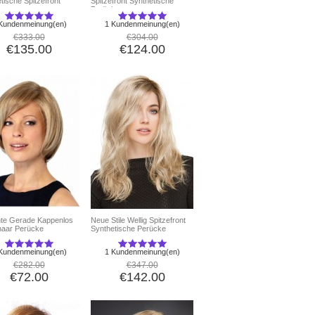
tische Spitzefront
Spitzefront Synthetische
ke
Perücke
Kundenmeinung(en)
1 Kundenmeinung(en)
€333.00
€304.00
€135.00
€124.00
nte Gerade Kappenlos
Neue Stile Wellig Spitzefront
haar Perücke
Synthetische Perücke
Kundenmeinung(en)
1 Kundenmeinung(en)
€282.00
€347.00
€72.00
€142.00