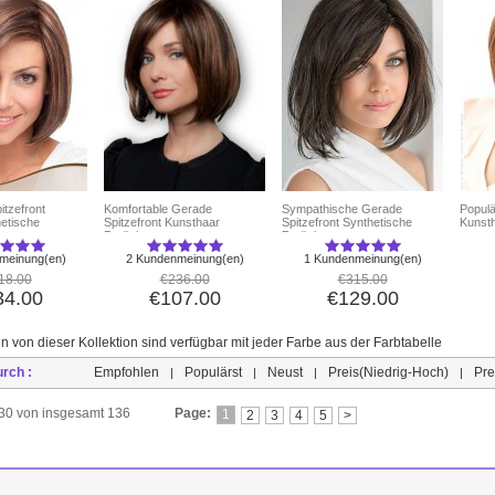
itzefront
Komfortable Gerade
Sympathische Gerade
Popul
etische
Spitzefront Kunsthaar
Spitzefront Synthetische
Kunst
Perücke
Perücke
meinung(en)
2 Kundenmeinung(en)
1 Kundenmeinung(en)
18.00
€236.00
€315.00
34.00
€107.00
€129.00
n von dieser Kollektion sind verfügbar mit jeder Farbe aus der Farbtabelle
urch :
Empfohlen
Populärst
Neust
Preis(Niedrig-Hoch)
Pre
|
|
|
|
s 30 von insgesamt 136
Page:
1
2
3
4
5
>