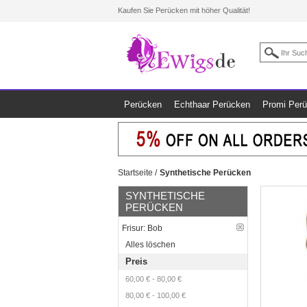
Kaufen Sie Perücken mit höher Qualität!
Perücken
Echthaar Perücken
Promi Per
Startseite
/
Synthetische Perücken
SYNTHETISCHE
PERÜCKEN
Frisur:
Bob
Alles löschen
Preis
60,00 €
-
80,00 €
80,00 €
-
100,00 €