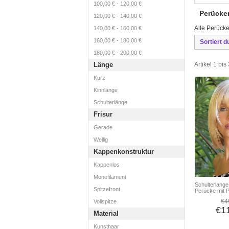
100,00 €
-
120,00 €
Perücke
120,00 €
-
140,00 €
Alle Perücke
140,00 €
-
160,00 €
160,00 €
-
180,00 €
Sortiert d
180,00 €
-
200,00 €
Artikel 1 bi
Länge
Kurz
Kinnlänge
Schulterlänge
Frisur
Gerade
Wellig
Kappenkonstruktur
Kappenlos
Monofilament
Schulterlange
Spitzefront
Perücke mit P
aussehende s
€4
Vollspitze
Damenperüc
€1
Material
Kunsthaar