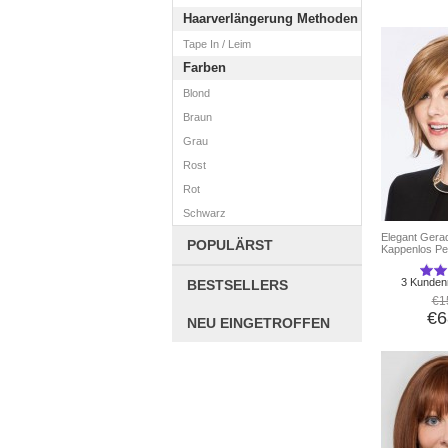
Haarverlängerung Methoden
Tape In / Leim
Farben
Blond
Braun
Grau
Rost
Rot
Schwarz
Elegant Gera
POPULÄRST
Kappenlos P
3 Kunden
BESTSELLERS
€1
€6
NEU EINGETROFFEN