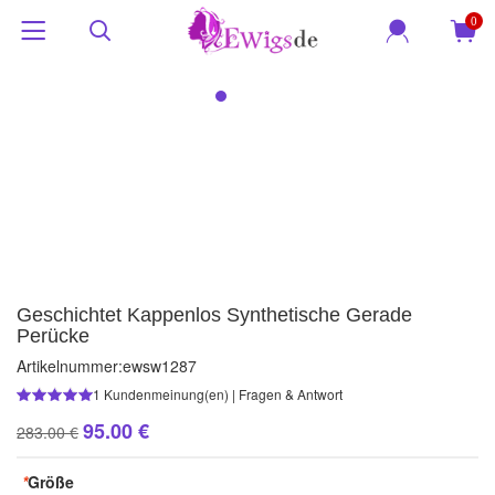
0
Geschichtet Kappenlos Synthetische Gerade
Perücke
Artikelnummer:
ewsw1287
1
Kundenmeinung(en)
|
Fragen & Antwort
95.00 €
283.00 €
*
Größe