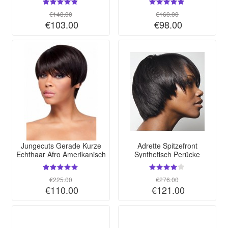
€148.00
€160.00
€103.00
€98.00
Jungecuts Gerade Kurze
Adrette Spitzefront
Echthaar Afro Amerikanisch
Synthetisch Perücke
Perücke
€225.00
€276.00
€110.00
€121.00