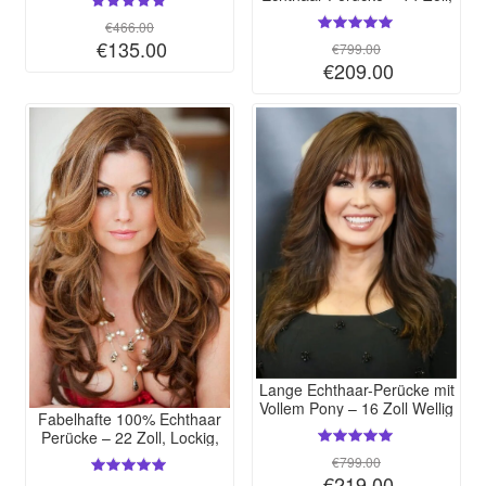
Hitzeresistent
Lang, Wellig, Rot, Lace Front
€466.00
€135.00
€799.00
€209.00
Lange Echthaar-Perücke mit
Vollem Pony – 16 Zoll Wellig
Fabelhafte 100% Echthaar
Damen Lace Front Cap
Perücke – 22 Zoll, Lockig,
Lace Front, Handgefertigt
€799.00
€219.00