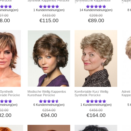
 Perücke
Synthetik Kappenlos Perücke
Synthetische Kappenlose
Kappe
Perücke
Perüc
nmeinung(en)
1 Kundenmeinung(en)
14 Kundenmeinung(en)
8 
27.00
€433.00
€208.00
8.00
€115.00
€89.00
Synthetik
Modische Wellig Kappenlos
Komfortable Kurz Wellig
Adrett
erade Perücke
Kunsthaar Perücke
Synthetik Perücke
Kappe
meinung(en)
6 Kundenmeinung(en)
1 Kundenmeinung(en)
5 
92.00
€254.00
€456.00
32.00
€94.00
€164.00