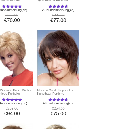
nlos Kunsthaar
Synthetische Perücke
ke
Kundenmeinung(en)
20 Kundenmeinung(en)
€268.00
€206.00
€70.00
€77.00
 Wonnige Kurze Wellige
Modern Grade Kappenlos
nlose Perücke
Kunsthaar Perücke
Kundenmeinung(en)
4 Kundenmeinung(en)
€203.00
€254.00
€94.00
€75.00