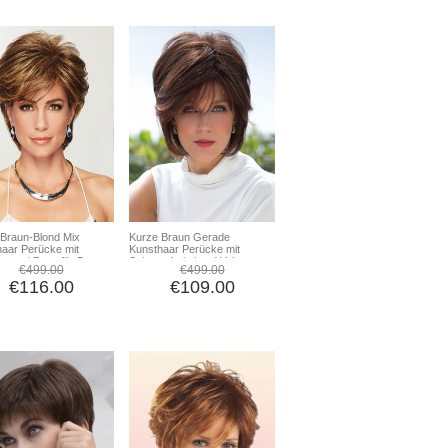
Braun-Blond Mix
Kurze Braun Gerade
aar Perücke mit
Kunsthaar Perücke mit
en und Pony für Damen
Seitenscheitel und Volumen
€499.00
€499.00
für Damen
€116.00
€109.00