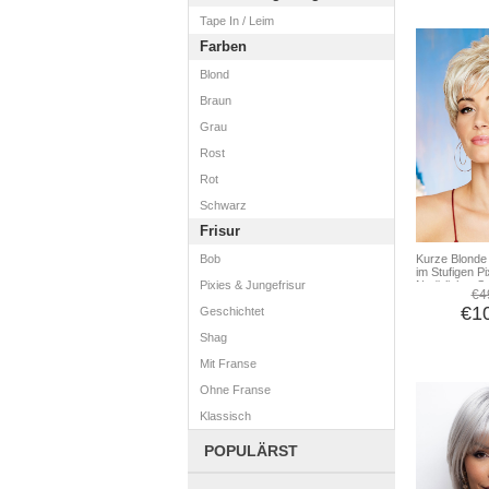
Tape In / Leim
Farben
Blond
Braun
Grau
Rost
Rot
Schwarz
Frisur
Bob
Kurze Blond
im Stufigen P
Pixies & Jungefrisur
Natürlicher St
€4
Synthetische
€1
Geschichtet
Shag
Mit Franse
Ohne Franse
Klassisch
POPULÄRST