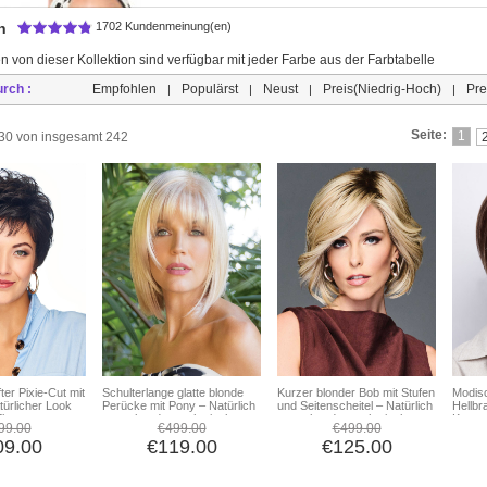
n
1702 Kundenmeinung(en)
n von dieser Kollektion sind verfügbar mit jeder Farbe aus der Farbtabelle
urch :
Empfohlen
Populärst
Neust
Preis(Niedrig-Hoch)
Pre
|
|
|
|
Seite:
1
s 30 von insgesamt 242
ter Pixie-Cut mit
Schulterlange glatte blonde
Kurzer blonder Bob mit Stufen
Modis
ürlicher Look
Perücke mit Pony – Natürlich
und Seitenscheitel – Natürlich
Hellbr
Eleganz
aussehende synthetische
aussehende synthetische
Kurzer
99.00
€499.00
€499.00
Damenperücke
Perücke für Damen
Seiten
09.00
€119.00
€125.00