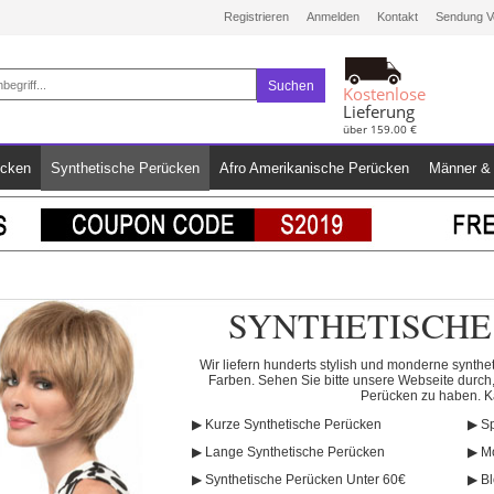
Registrieren
Anmelden
Kontakt
Sendung V
Suchen
Kostenlose
Lieferung
über 159.00 €
ücken
Synthetische Perücken
Afro Amerikanische Perücken
Männer & 
SYNTHETISCHE
Wir liefern hunderts stylish und monderne synthe
Farben. Sehen Sie bitte unsere Webseite durch,
Perücken zu haben. Ka
▶
Kurze Synthetische Perücken
▶
Sp
▶
Lange Synthetische Perücken
▶
M
▶
Synthetische Perücken Unter 60€
▶
Bl