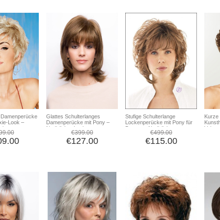
e Damenperücke
Glattes Schulterlanges
Stufige Schulterlange
Kurze 
ixie-Look –
Damenperücke mit Pony –
Lockenperücke mit Pony für
Kunsth
yle,
Natürlicher Look,
Damen – Natürliches
Volum
99.00
€399.00
€499.00
s Haar
Synthetisches Haar
Aussehen, Synthetisches
09.00
€127.00
€115.00
Haar