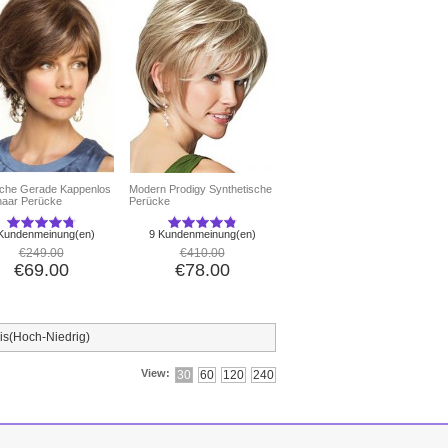
iche Gerade Kappenlos
Modern Prodigy Synthetische
haar Perücke
Perücke
Kundenmeinung(en)
9 Kundenmeinung(en)
€249.00
€410.00
€69.00
€78.00
is(Hoch-Niedrig)
View:
30
60
120
240