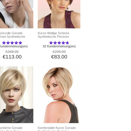
uckvolle Gerade
Kurze Wellige Schicke
front Synthetische
Synthetische Perücke
ke
Kundenmeinung(en)
32 Kundenmeinung(en)
€268.00
€299.00
€113.00
€83.00
uckliche Gerade
Komfortable Kurze Gerade