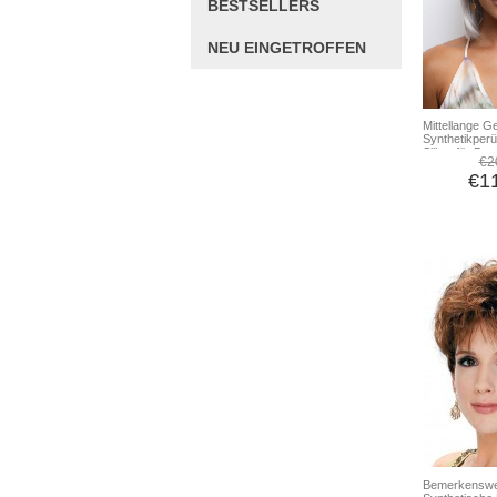
BESTSELLERS
NEU EINGETROFFEN
Mittellange G
Synthetikperü
Silber für Da
€2
€1
Bemerkenswe