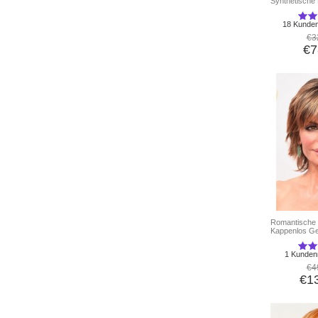
Synthetische
18 Kunde
€3
€7
Romantische 
Kappenlos G
1 Kunden
€4
€1