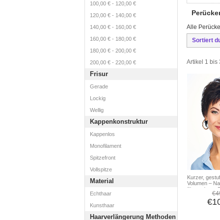
100,00 €
-
120,00 €
Perücke
120,00 €
-
140,00 €
Alle Perücke
140,00 €
-
160,00 €
160,00 €
-
180,00 €
Sortiert d
180,00 €
-
200,00 €
Artikel 1 bi
200,00 €
-
220,00 €
Frisur
Gerade
Lockig
Wellig
Kappenkonstruktur
Kappenlos
Monofilament
Spitzefront
Vollspitze
Kurzer, gestuf
Material
Volumen – Nat
für moderne 
€4
Echthaar
€1
Kunsthaar
Haarverlängerung Methoden