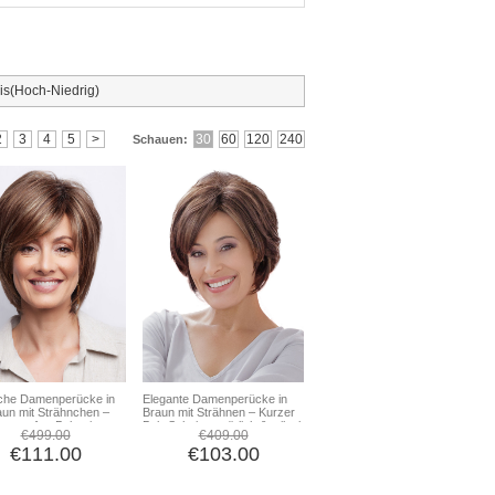
is(Hoch-Niedrig)
30
60
120
240
2
3
4
5
>
Schauen:
che Damenperücke in
Elegante Damenperücke in
aun mit Strähnchen –
Braun mit Strähnen – Kurzer
 gestufter Bob mit
Bob-Schnitt, natürlich & stilvol
€499.00
€409.00
scheitel
€111.00
€103.00