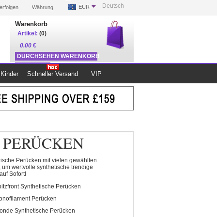
Deutsch
EUR
erfolgen
Währung
Warenkorb
Artikel:
(0)
0.00
€
DURCHSEHEN WARENKORB
ZUR KASSE
Kinder
Schneller Versand
VIP
 PERÜCKEN
tische Perücken mit vielen gewählten
 um wertvolle synthetische trendige
uf Sofort!
itzfront Synthetische Perücken
onofilament Perücken
onde Synthetische Perücken