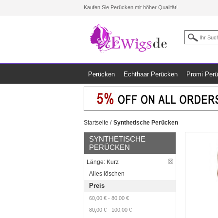
Kaufen Sie Perücken mit höher Qualität!
Perücken
Echthaar Perücken
Promi Per
Startseite
/
Synthetische Perücken
SYNTHETISCHE
PERÜCKEN
Länge:
Kurz
Alles löschen
Preis
60,00 €
-
80,00 €
80,00 €
-
100,00 €