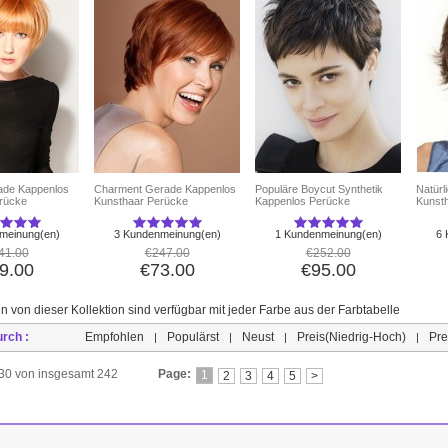
ade Kappenlos
Charment Gerade Kappenlos
Populäre Boycut Synthetik
Natürl
rücke
Kunsthaar Perücke
Kappenlos Perücke
Kunst
meinung(en)
3 Kundenmeinung(en)
1 Kundenmeinung(en)
6 
41.00
€247.00
€252.00
9.00
€73.00
€95.00
n von dieser Kollektion sind verfügbar mit jeder Farbe aus der Farbtabelle
urch :
Empfohlen
Populärst
Neust
Preis(Niedrig-Hoch)
Pre
|
|
|
|
s 30 von insgesamt 242
Page:
1
2
3
4
5
>