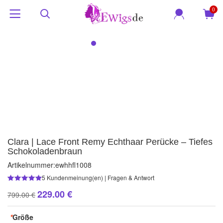
0
Clara | Lace Front Remy Echthaar Perücke – Tiefes
Schokoladenbraun
Artikelnummer:
ewhhfl1008
5
Kundenmeinung(en)
|
Fragen & Antwort
229.00 €
799.00 €
*
Größe