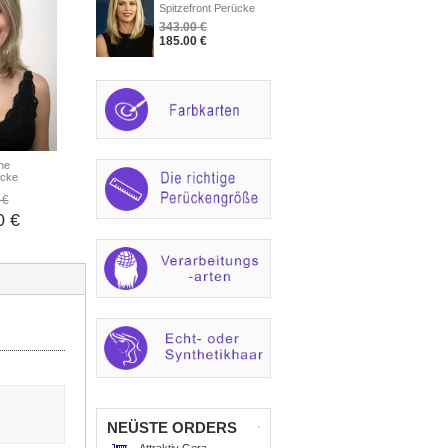
Spitzefront Perücke
343.00 €
185.00 €
ne
ücke
 €
0 €
NEÜSTE ORDERS