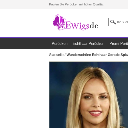
Kaufen Sie Perücken mit höher Qualität!
Perücken
Echthaar Perücken
Promi Per
Startseite
/
Wunderschöne Echthaar Gerade Spitz