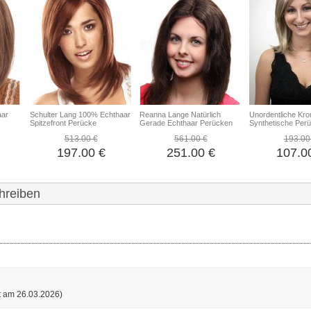
aar
Schulter Lang 100% Echthaar
Reanna Lange Natürlich
Unordentliche Kro
Spitzefront Perücke
Gerade Echthaar Perücken
Synthetische Per
513.00 €
561.00 €
193.00
197.00 €
251.00 €
107.0
hreiben
ht am 26.03.2026)