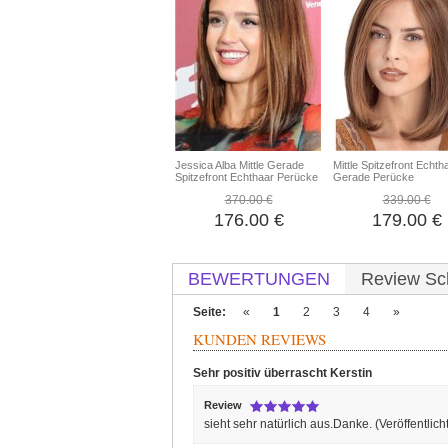
Jessica Alba Mittle Gerade
Mittle Spitzefront Echth
Spitzefront Echthaar Perücke
Gerade Perücke
370.00 €
339.00 €
176.00 €
179.00 €
BEWERTUNGEN
Review Sc
Seite:
«
1
2
3
4
»
KUNDEN REVIEWS
Sehr positiv überrascht
Kerstin
Review
sieht sehr natürlich aus.Danke.
(Veröffentlic