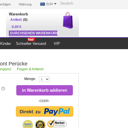
Deutsch
EUR
erfolgen
Währung
Warenkorb
Artikel:
(0)
0.00
€
DURCHSEHEN WARENKORB
ZUR KASSE
Kinder
Schneller Versand
VIP
ont Perücke
ng(en)
Fragen & Antwort
Menge:
in Warenkorb addieren
-ODER-