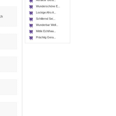
Attraktiv Gera...
Wunderschöne E...
Lockige Afro A...
ich
Schillernd Sei...
Wunderbar Well...
Mittle Echthaa...
Prächtig Gera...