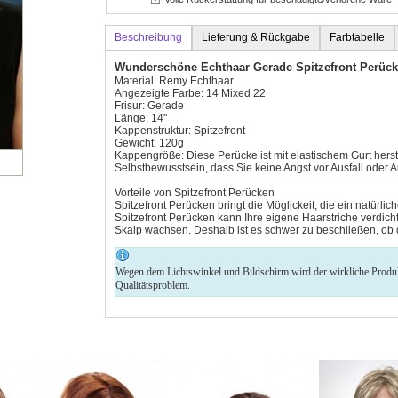
Beschreibung
Lieferung & Rückgabe
Farbtabelle
Wunderschöne Echthaar Gerade Spitzefront Perüc
Material: Remy Echthaar
Angezeigte Farbe: 14 Mixed 22
Frisur: Gerade
Länge: 14"
Kappenstruktur: Spitzefront
Gewicht: 120g
Kappengröße: Diese Perücke ist mit elastischem Gurt herste
Selbstbewusstsein, dass Sie keine Angst vor Ausfall oder
Vorteile von Spitzefront Perücken
Spitzefront Perücken bringt die Möglickeit, die ein natürl
Spitzefront Perücken kann Ihre eigene Haarstriche verdicht
Skalp wachsen. Deshalb ist es schwer zu beschließen, ob d
Wegen dem Lichtswinkel und Bildschirm wird der wirkliche Produkt 
Qualitätsproblem.