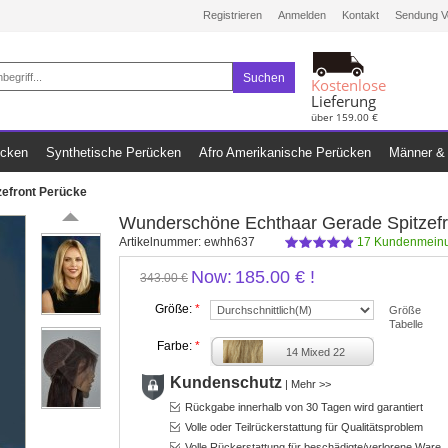
Registrieren
Anmelden
Kontakt
Sendung V
Suchen
Kostenlose
Lieferung
über 159.00 €
ücken
Synthetische Perücken
Afro Amerikanische Perücken
Männer & 
efront Perücke
Wunderschöne Echthaar Gerade Spitzefr
Artikelnummer:
ewhh637
17
Kundenmeinu
Now:
185.00 €
!
343.00 €
Größe:
*
Größe
Tabelle
Farbe:
*
14 Mixed 22
Kundenschutz
|
Mehr >>
Rückgabe innerhalb von 30 Tagen wird garantiert
Volle oder Teilrückerstattung für Qualitätsproblem
Volle Rückerstattung für beschädigte/verlorene Ware