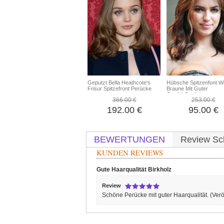
Geputzt Bella Heathcote's
Hübsche Spitzenfont We
Frisur Spitzefront Perücke
Braune Mit Guter
QualitätPerücke
366.00 €
253.00 €
192.00 €
95.00 €
BEWERTUNGEN
Review Sc
KUNDEN REVIEWS
Gute Haarqualität
Birkholz
Review
Schöne Perücke mit guter Haarqualität.
(Verö