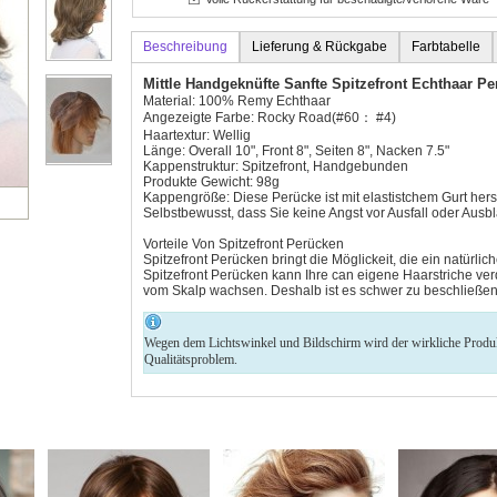
Beschreibung
Lieferung & Rückgabe
Farbtabelle
Mittle Handgeknüfte Sanfte Spitzefront Echthaar P
Material: 100% Remy Echthaar
Angezeigte Farbe: Rocky Road(#60： #4)
Haartextur: Wellig
Länge: Overall 10", Front 8", Seiten 8", Nacken 7.5"
Kappenstruktur: Spitzefront, Handgebunden
Produkte Gewicht: 98g
Kappengröße: Diese Perücke ist mit elastistchem Gurt herst
Selbstbewusst, dass Sie keine Angst vor Ausfall oder Aus
Vorteile Von Spitzefront Perücken
Spitzefront Perücken bringt die Möglickeit, die ein natürl
Spitzefront Perücken kann Ihre can eigene Haarstriche verd
vom Skalp wachsen. Deshalb ist es schwer zu beschließen, 
Wegen dem Lichtswinkel und Bildschirm wird der wirkliche Produkt 
Qualitätsproblem.