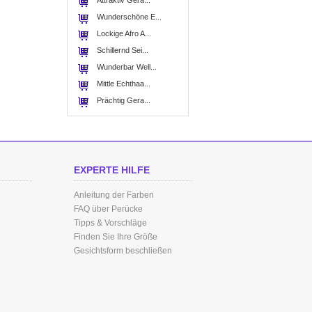
Attraktiv Gera...
Wunderschöne E...
Lockige Afro A...
Schillernd Sei...
Wunderbar Well...
Mittle Echthaa...
Prächtig Gera...
EXPERTE HILFE
Anleitung der Farben
FAQ über Perücke
Tipps & Vorschläge
Finden Sie Ihre Größe
Gesichtsform beschließen