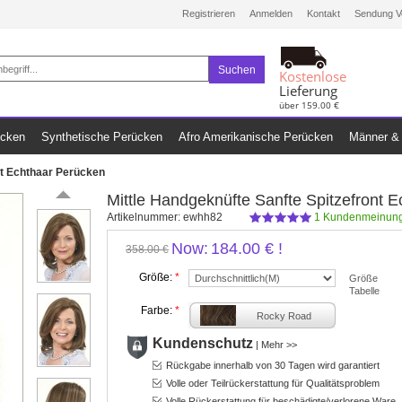
Registrieren
Anmelden
Kontakt
Sendung V
Suchen
Kostenlose
Lieferung
über 159.00 €
ücken
Synthetische Perücken
Afro Amerikanische Perücken
Männer & 
nt Echthaar Perücken
Mittle Handgeknüfte Sanfte Spitzefront 
Artikelnummer:
ewhh82
1
Kundenmeinung
Now:
184.00 €
!
358.00 €
Größe:
*
Größe
Tabelle
Farbe:
*
Rocky Road
Kundenschutz
|
Mehr >>
Rückgabe innerhalb von 30 Tagen wird garantiert
Volle oder Teilrückerstattung für Qualitätsproblem
Volle Rückerstattung für beschädigte/verlorene Ware