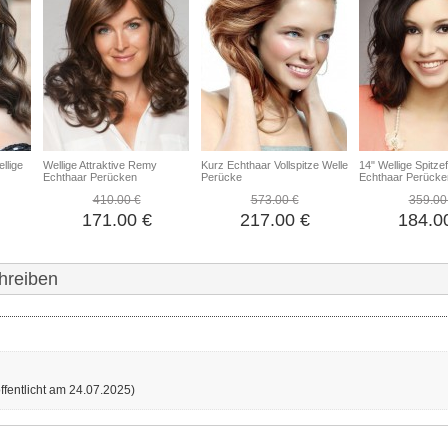
llige
Wellige Attraktive Remy
Kurz Echthaar Vollspitze Welle
14" Wellige Spitze
Echthaar Perücken
Perücke
Echthaar Perücke
410.00 €
573.00 €
359.00
171.00 €
217.00 €
184.0
hreiben
ffentlicht am 24.07.2025)