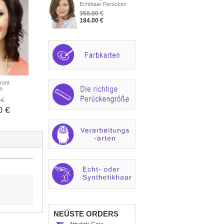
Echthaar Perücken
358.00 €
184.00 €
front
n
 €
0 €
NEÜSTE ORDERS