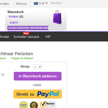
Deutsch
EUR
erfolgen
Währung
Warenkorb
Artikel:
(0)
0.00
€
DURCHSEHEN WARENKORB
ZUR KASSE
Kinder
Schneller Versand
VIP
Echthaar Perücken
(en)
Fragen & Antwort
Menge:
in Warenkorb addieren
-ODER-