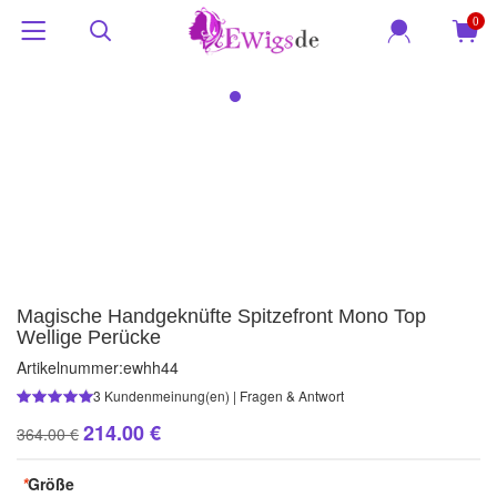
0
Magische Handgeknüfte Spitzefront Mono Top
Wellige Perücke
Artikelnummer:
ewhh44
3
Kundenmeinung(en)
|
Fragen & Antwort
214.00 €
364.00 €
*
Größe