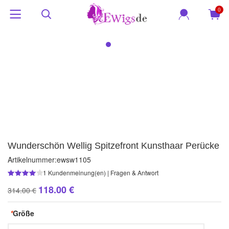
0
Wunderschön Wellig Spitzefront Kunsthaar Perücke
Artikelnummer:
ewsw1105
1
Kundenmeinung(en)
|
Fragen & Antwort
118.00 €
314.00 €
*
Größe