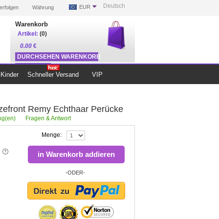
Deutsch
EUR
erfolgen
Währung
Warenkorb
Artikel:
(0)
0.00
€
DURCHSEHEN WARENKORB
ZUR KASSE
Kinder
Schneller Versand
VIP
tzefront Remy Echthaar Perücke
g(en)
Fragen & Antwort
Menge:
in Warenkorb addieren
-ODER-