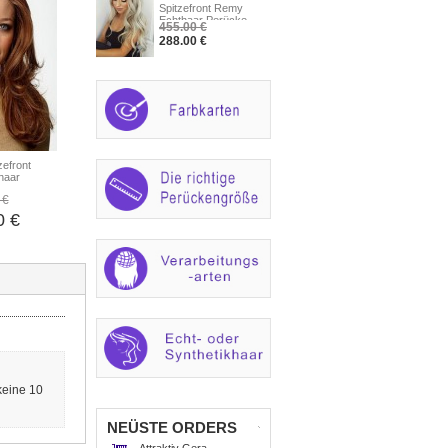
Spitzefront Remy
Echthaar Perücke
455.00 €
288.00 €
zefront
haar
 €
0 €
keine 10
NEÜSTE ORDERS