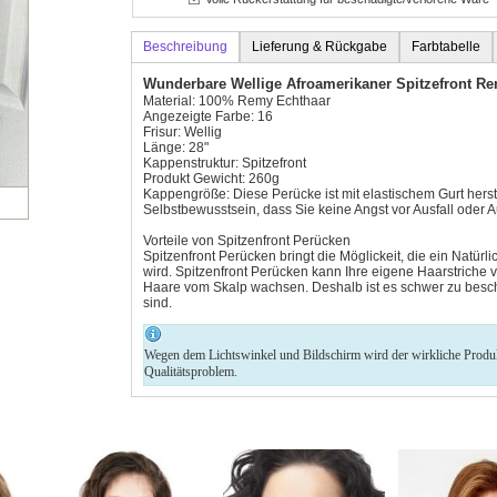
Beschreibung
Lieferung & Rückgabe
Farbtabelle
Wunderbare Wellige Afroamerikaner Spitzefront R
Material: 100% Remy Echthaar
Angezeigte Farbe: 16
Frisur: Wellig
Länge: 28"
Kappenstruktur: Spitzefront
Produkt Gewicht: 260g
Kappengröße: Diese Perücke ist mit elastischem Gurt herste
Selbstbewusstsein, dass Sie keine Angst vor Ausfall oder
Vorteile von Spitzenfront Perücken
Spitzenfront Perücken bringt die Möglickeit, die ein Natü
wird. Spitzenfront Perücken kann Ihre eigene Haarstriche ve
Haare vom Skalp wachsen. Deshalb ist es schwer zu beschl
sind.
Wegen dem Lichtswinkel und Bildschirm wird der wirkliche Produkt 
Qualitätsproblem.