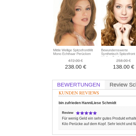
Mittle Wellige SpitzefrontMit
Bewundernswerte
Mono Echthaar Perücken
Synthetisch Spitzefront
Wellige Perücke
472.00 €
258.00 €
238.00 €
138.00 €
BEWERTUNGEN
Review Sc
KUNDEN REVIEWS
bin zufrieden
HanniLiese Schmidt
Review
Für wenig Geld ein sehr gutes Produkt erhal
Kilo Perücke auf dem Kopf. Sehr leicht und füh