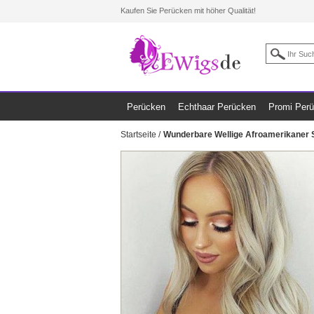
Kaufen Sie Perücken mit höher Qualität!
Perücken
Echthaar Perücken
Promi Per
Startseite
/
Wunderbare Wellige Afroamerikaner 