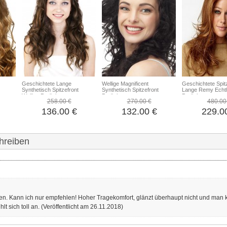
Geschichtete Lange
Wellige Magnificent
Geschichtete Spit
Synthetisch Spitzefront
Synthetisch Spitzefront
Lange Remy Echt
Wellige Perücke
Perücke
Perücke
258.00 €
270.00 €
480.00
136.00 €
132.00 €
229.0
hreiben
ten. Kann ich nur empfehlen! Hoher Tragekomfort, glänzt überhaupt nicht und man 
lt sich toll an.
(Veröffentlicht am 26.11.2018)