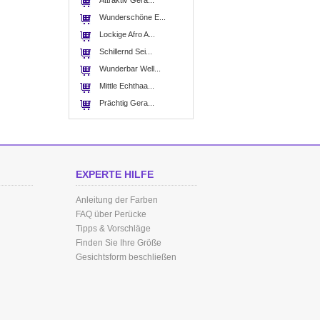
Attraktiv Gera...
Wunderschöne E...
Lockige Afro A...
Schillernd Sei...
Wunderbar Well...
Mittle Echthaa...
Prächtig Gera...
EXPERTE HILFE
Anleitung der Farben
FAQ über Perücke
Tipps & Vorschläge
Finden Sie Ihre Größe
Gesichtsform beschließen