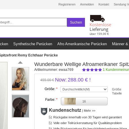
Registrieren
Anmelden
Kontakt
Sendung V
Suchen
Kostenlose
Lieferung
über 159.00 €
ücken
Synthetische Perücken
Afro Amerikanische Perücken
Männer & 
Spitzefront Remy Echthaar Perücke
Wunderbare Wellige Afroamerikaner Spi
Artikelnummer:
ewaa769
1
Kundenmeinun
Now:
288.00 €
!
455.00 €
Größe:
*
Größe
Tabelle
Farbe:
*
16
Kundenschutz
|
Mehr >>
Rückgabe innerhalb von 30 Tagen wird garantiert
Volle oder Teilrückerstattung für Qualitätsproblem
Volle Rückerstattung für beschädigte/verlorene Ware