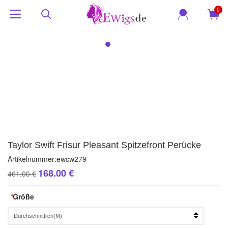
0
Taylor Swift Frisur Pleasant Spitzefront Perücke
Artikelnummer:
ewcw279
168.00 €
461.00 €
*
Größe