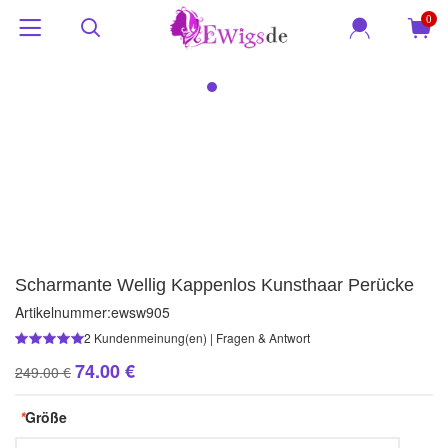
0
Scharmante Wellig Kappenlos Kunsthaar Perücke
Artikelnummer:
ewsw905
2
Kundenmeinung(en)
|
Fragen & Antwort
74.00 €
249.00 €
*
Größe