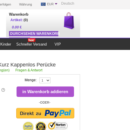
Deutsch
EUR
erfolgen
Währung
Warenkorb
Artikel:
(0)
0.00
€
DURCHSEHEN WARENKORB
ZUR KASSE
Kinder
Schneller Versand
VIP
Kurz Kappenlos Perücke
g(en)
Fragen & Antwort
Menge:
in Warenkorb addieren
-ODER-