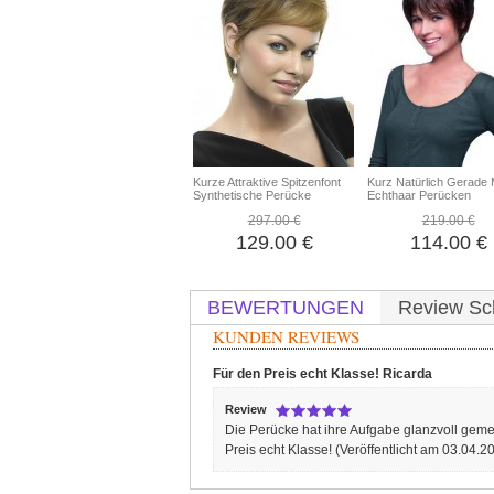
Kurze Attraktive Spitzenfont
Kurz Natürlich Gerade
Synthetische Perücke
Echthaar Perücken
297.00 €
219.00 €
129.00 €
114.00 €
BEWERTUNGEN
Review Sc
KUNDEN REVIEWS
Für den Preis echt Klasse!
Ricarda
Review
Die Perücke hat ihre Aufgabe glanzvoll gemeis
Preis echt Klasse!
(Veröffentlicht am 03.04.2