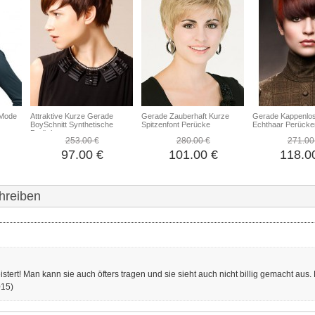
 Mode
Attraktive Kurze Gerade
Gerade Zauberhaft Kurze
Gerade Kappenlo
BoySchnitt Synthetische
Spitzenfont Perücke
Echthaar Perücke
Perücke
253.00 €
280.00 €
271.00
97.00 €
101.00 €
118.0
hreiben
tert! Man kann sie auch öfters tragen und sie sieht auch nicht billig gemacht aus.
015)