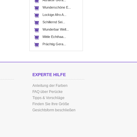
Attraktiv Gera...
Wunderschöne E...
Lockige Afro A...
Schillernd Sei...
Wunderbar Well...
Mittle Echthaa...
Prächtig Gera...
EXPERTE HILFE
Anleitung der Farben
FAQ über Perücke
Tipps & Vorschläge
Finden Sie Ihre Größe
Gesichtsform beschließen