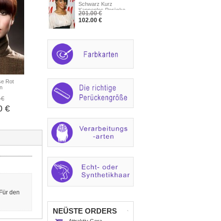
Schwarz Kurz
Kappenlos Perücke
201.00 €
102.00 €
se Rot
n
 €
0 €
 Für den
NEÜSTE ORDERS