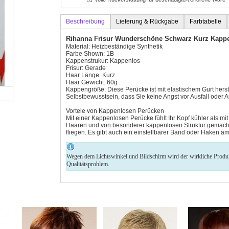
Beschreibung
Lieferung & Rückgabe
Farbtabelle
Rihanna Frisur Wunderschöne Schwarz Kurz Kapp
Material: Heizbeständige Synthetik
Farbe Shown: 1B
Kappenstrukur: Kappenlos
Frisur: Gerade
Haar Länge: Kurz
Haar Gewicht: 60g
Kappengröße: Diese Perücke ist mit elastischem Gurt herste
Selbstbewusstsein, dass Sie keine Angst vor Ausfall oder
Vortele von Kappenlosen Perücken
Mit einer Kappenlosen Perücke fühlt Ihr Kopf kühler als mi
Haaren und von besonderer kappenlosen Struktur gemacht
fliegen. Es gibt auch ein einstellbarer Band oder Haken a
Wegen dem Lichtswinkel und Bildschirm wird der wirkliche Produkt 
Qualitätsproblem.