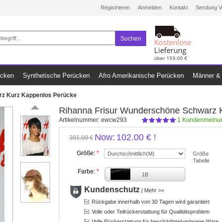
Registrieren
Anmelden
Kontakt
Sendung V
Suchen
Kostenlose
Lieferung
über 159.00 €
ücken
Synthetische Perücken
Afro Amerikanische Perücken
Männer & 
rz Kurz Kappenlos Perücke
Rihanna Frisur Wunderschöne Schwarz 
Artikelnummer:
ewcw293
1
Kundenmeinun
Now:
102.00 €
!
201.00 €
Größe:
*
Größe
Tabelle
Farbe:
*
1B
Kundenschutz
|
Mehr >>
Rückgabe innerhalb von 30 Tagen wird garantiert
Volle oder Teilrückerstattung für Qualitätsproblem
Volle Rückerstattung für beschädigte/verlorene Ware