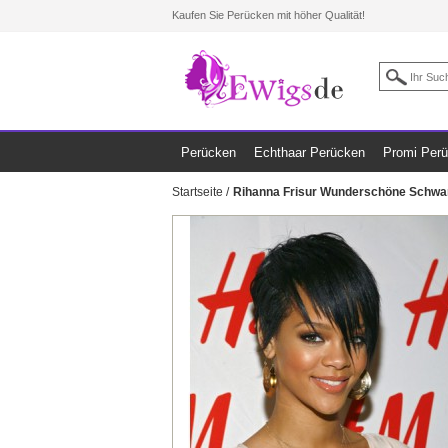
Kaufen Sie Perücken mit höher Qualität!
Perücken
Echthaar Perücken
Promi Per
Startseite
/
Rihanna Frisur Wunderschöne Schwa