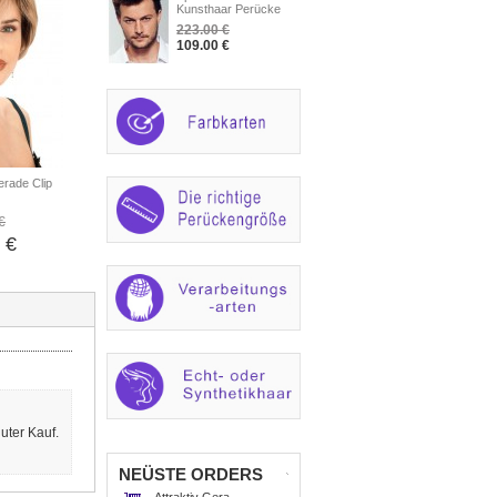
Kunsthaar Perücke
223.00 €
109.00 €
rade Clip
€
 €
uter Kauf.
NEÜSTE ORDERS