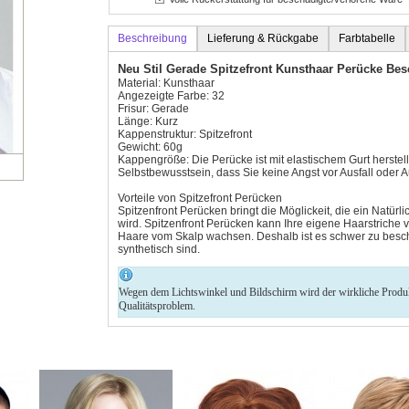
Beschreibung
Lieferung & Rückgabe
Farbtabelle
Neu Stil Gerade Spitzefront Kunsthaar Perücke Be
Material: Kunsthaar
Angezeigte Farbe: 32
Frisur: Gerade
Länge: Kurz
Kappenstruktur: Spitzefront
Gewicht: 60g
Kappengröße: Die Perücke ist mit elastischem Gurt herstell
Selbstbewusstsein, dass Sie keine Angst vor Ausfall oder
Vorteile von Spitzefront Perücken
Spitzenfront Perücken bringt die Möglickeit, die ein Natü
wird. Spitzenfront Perücken kann Ihre eigene Haarstriche ve
Haare vom Skalp wachsen. Deshalb ist es schwer zu besch
synthetisch sind.
Wegen dem Lichtswinkel und Bildschirm wird der wirkliche Produkt 
Qualitätsproblem.