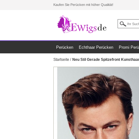
Kaufen Sie Perücken mit höher Qualität!
Perücken
Echthaar Perücken
Promi Per
Startseite
/
Neu Stil Gerade Spitzefront Kunsthaa