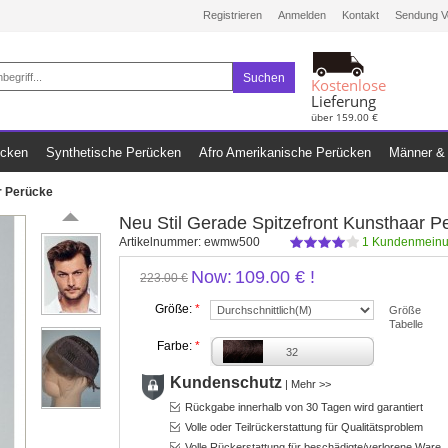
Registrieren
Anmelden
Kontakt
Sendung V
Suchen
Kostenlose
Lieferung
über 159.00 €
ücken
Synthetische Perücken
Afro Amerikanische Perücken
Männer & 
r Perücke
Neu Stil Gerade Spitzefront Kunsthaar P
Artikelnummer:
ewmw500
1
Kundenmeinu
Now:
109.00 €
!
223.00 €
Größe:
*
Größe
Tabelle
Farbe:
*
32
Kundenschutz
|
Mehr >>
Rückgabe innerhalb von 30 Tagen wird garantiert
Volle oder Teilrückerstattung für Qualitätsproblem
Volle Rückerstattung für beschädigte/verlorene Ware