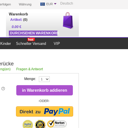
Deutsch
EUR
erfolgen
Währung
Warenkorb
Artikel:
(0)
0.00
€
DURCHSEHEN WARENKORB
ZUR KASSE
Kinder
Schneller Versand
VIP
erücke
ng(en)
Fragen & Antwort
Menge:
in Warenkorb addieren
-ODER-