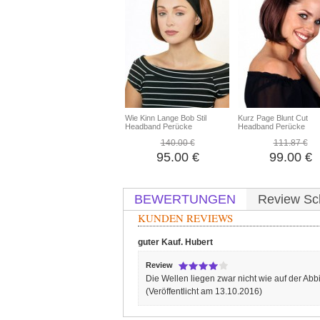
Wie Kinn Lange Bob Stil
Kurz Page Blunt Cut
Headband Perücke
Headband Perücke
140.00 €
111.87 €
95.00 €
99.00 €
BEWERTUNGEN
Review Sc
KUNDEN REVIEWS
guter Kauf.
Hubert
Review
Die Wellen liegen zwar nicht wie auf der Abb
(Veröffentlicht am 13.10.2016)