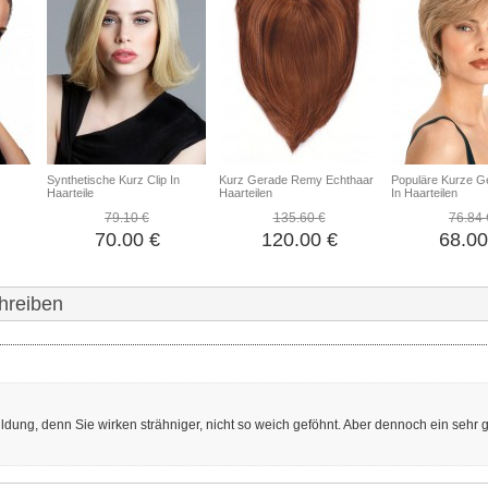
Synthetische Kurz Clip In
Kurz Gerade Remy Echthaar
Populäre Kurze Ge
Haarteile
Haarteilen
In Haarteilen
79.10 €
135.60 €
76.84 
70.00 €
120.00 €
68.00
hreiben
ildung, denn Sie wirken strähniger, nicht so weich geföhnt. Aber dennoch ein sehr g