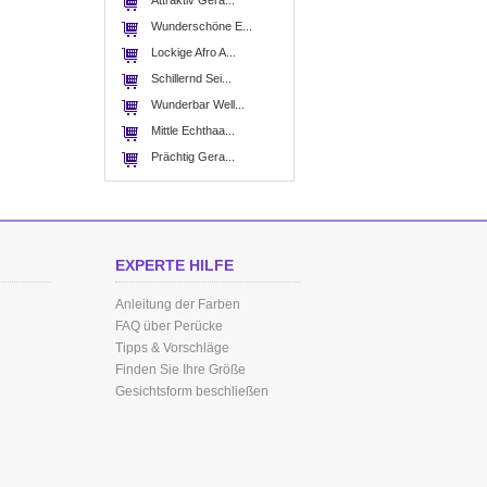
Attraktiv Gera...
Wunderschöne E...
Lockige Afro A...
Schillernd Sei...
Wunderbar Well...
Mittle Echthaa...
Prächtig Gera...
EXPERTE HILFE
Anleitung der Farben
FAQ über Perücke
Tipps & Vorschläge
Finden Sie Ihre Größe
Gesichtsform beschließen