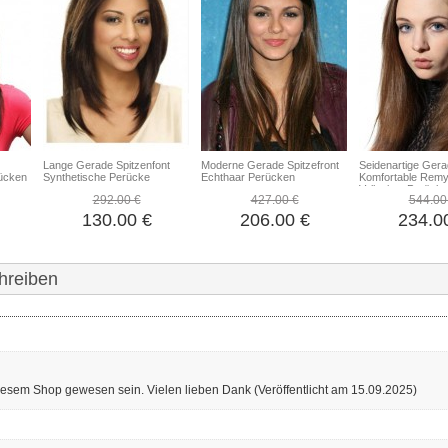
Lange Gerade Spitzenfont
Moderne Gerade Spitzefront
Seidenartige Ger
rücken
Synthetische Perücke
Echthaar Perücken
Komfortable Remy
Vollspitze Perücke
292.00 €
427.00 €
544.00
130.00 €
206.00 €
234.0
hreiben
 diesem Shop gewesen sein. Vielen lieben Dank
(Veröffentlicht am 15.09.2025)