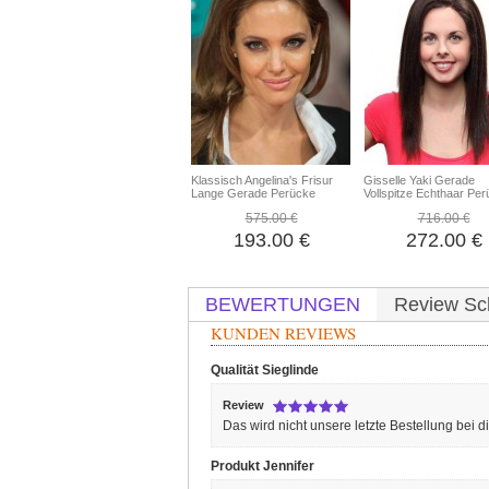
Klassisch Angelina's Frisur
Gisselle Yaki Gerade
Lange Gerade Perücke
Vollspitze Echthaar Pe
575.00 €
716.00 €
193.00 €
272.00 €
BEWERTUNGEN
Review Sc
KUNDEN REVIEWS
Qualität
Sieglinde
Review
Das wird nicht unsere letzte Bestellung bei
Produkt
Jennifer