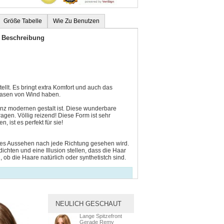
Größe Tabelle
Wie Zu Benutzen
n Beschreibung
ellt. Es bringt extra Komfort und auch das
blasen von Wind haben.
ganz modernen gestalt ist. Diese wunderbare
agen. Völlig reizend! Diese Form ist sehr
 ist es perfekt für sie!
iches Aussehen nach jede Richtung gesehen wird.
ichten und eine Illusion stellen, dass die Haar
ob die Haare natürlich oder synthetistch sind.
nicht geleicht wie das Foto zeiget. Das ist nicht
NEULICH GESCHAUT
Lange Spitzefront
Gerade Remy