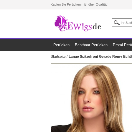
Kaufen Sie Perücken mit höher Qualität!
Perücken
Echthaar Perücken
Promi Per
Startseite
/
Lange Spitzefront Gerade Remy Echt