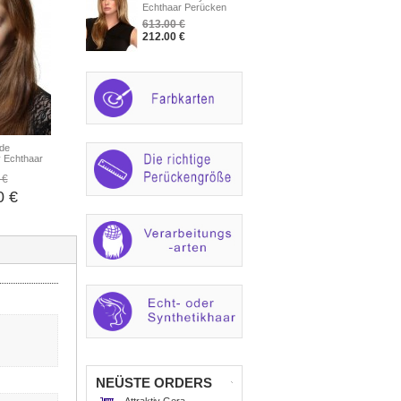
Echthaar Perücken
613.00 €
212.00 €
ade
 Echthaar
 €
0 €
NEÜSTE ORDERS