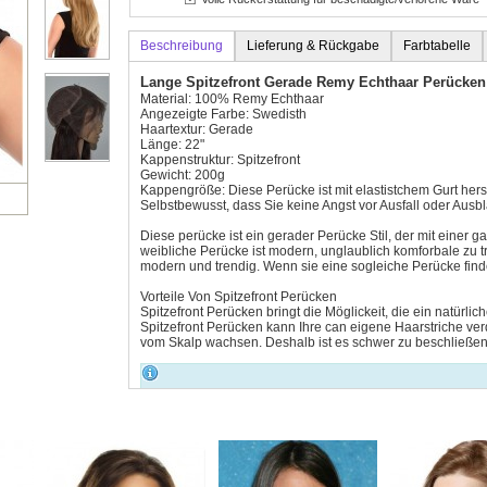
Beschreibung
Lieferung & Rückgabe
Farbtabelle
Lange Spitzefront Gerade Remy Echthaar Perücke
Material: 100% Remy Echthaar
Angezeigte Farbe: Swedisth
Haartextur: Gerade
Länge: 22"
Kappenstruktur: Spitzefront
Gewicht: 200g
Kappengröße: Diese Perücke ist mit elastistchem Gurt herst
Selbstbewusst, dass Sie keine Angst vor Ausfall oder Aus
Diese perücke ist ein gerader Perücke Stil, der mit einer 
weibliche Perücke ist modern, unglaublich komforbale zu tr
modern und trendig. Wenn sie eine sogleiche Perücke finden,
Vorteile Von Spitzefront Perücken
Spitzefront Perücken bringt die Möglickeit, die ein natürl
Spitzefront Perücken kann Ihre can eigene Haarstriche verd
vom Skalp wachsen. Deshalb ist es schwer zu beschließen, 
Wegen dem Lichtswinkel und Bildschirm wird der wirkliche Produkt 
Qualitätsproblem.