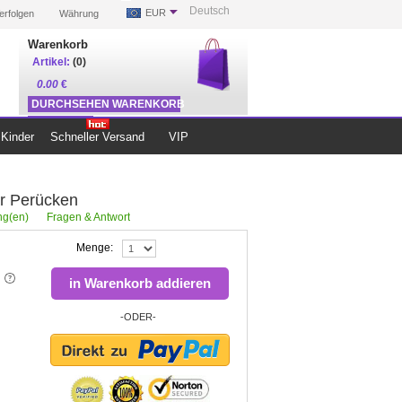
Deutsch
EUR
erfolgen
Währung
Warenkorb
Artikel:
(0)
0.00
€
DURCHSEHEN WARENKORB
ZUR KASSE
Kinder
Schneller Versand
VIP
r Perücken
g(en)
Fragen & Antwort
Menge:
in Warenkorb addieren
-ODER-