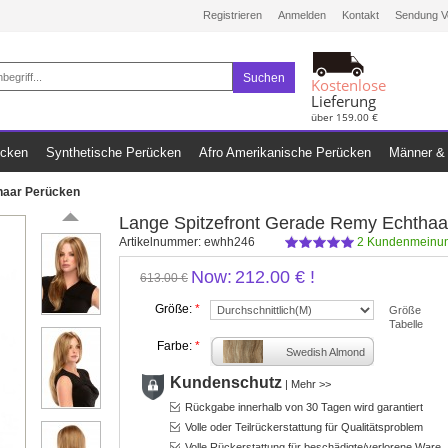
Registrieren
Anmelden
Kontakt
Sendung V
Suchen
Kostenlose
Lieferung
über 159.00 €
ücken
Synthetische Perücken
Afro Amerikanische Perücken
Männer & 
haar Perücken
Lange Spitzefront Gerade Remy Echthaa
Artikelnummer:
ewhh246
2
Kundenmeinun
Now:
212.00 €
!
613.00 €
Größe:
*
Größe
Tabelle
Farbe:
*
Swedish Almond
Kundenschutz
|
Mehr >>
Rückgabe innerhalb von 30 Tagen wird garantiert
Volle oder Teilrückerstattung für Qualitätsproblem
Volle Rückerstattung für beschädigte/verlorene Ware