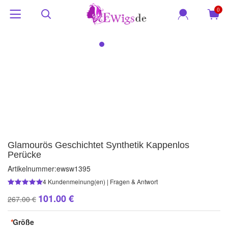
0
Glamourös Geschichtet Synthetik Kappenlos
Perücke
Artikelnummer:
ewsw1395
4
Kundenmeinung(en)
|
Fragen & Antwort
101.00 €
267.00 €
*
Größe