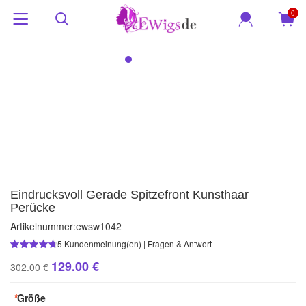
0
Eindrucksvoll Gerade Spitzefront Kunsthaar
Perücke
Artikelnummer:
ewsw1042
5
Kundenmeinung(en)
|
Fragen & Antwort
129.00 €
302.00 €
*
Größe