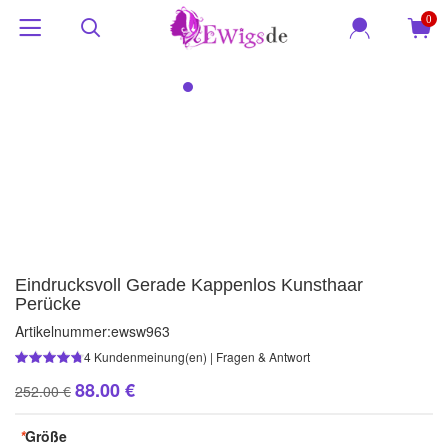
0
Eindrucksvoll Gerade Kappenlos Kunsthaar
Perücke
Artikelnummer:
ewsw963
4
Kundenmeinung(en)
|
Fragen & Antwort
88.00 €
252.00 €
*
Größe