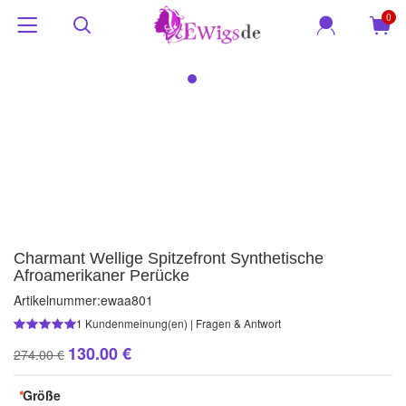
0
Charmant Wellige Spitzefront Synthetische
Afroamerikaner Perücke
Artikelnummer:
ewaa801
1
Kundenmeinung(en)
|
Fragen & Antwort
130.00 €
274.00 €
*
Größe