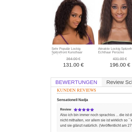
Sehr Populär Lockig
Attraktiv Lockig Spitzef
Spitzefront Kunsthaar
Echthaar Perücke
Perücke
364.00 €
431.00 €
131.00 €
196.00 €
BEWERTUNGEN
Review Sc
KUNDEN REVIEWS
Sensationell
Nadja
Review
Also ich bin immer noch sprachlos ... die ist d
nicht mithalten, vor allem sie ist wirklich so
und sie glänzt natürlich.
(Veröffentlicht am 2