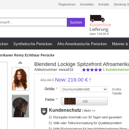
Registrieren
Anmelden
Kontakt
Sendung V
Suchen
Kostenlose
Lieferung
über 159.00 €
ücken
Synthetische Perücken
Afro Amerikanische Perücken
Männer & 
merikaner Remy Echthaar Perücke
Blendend Lockige Spitzefront Afroameri
Artikelnummer:
ewaa816
1
Kundenmeinun
Now:
219.00 €
!
401.00 €
Größe:
*
Größe
Tabelle
Farbe:
*
130
Kundenschutz
|
Mehr >>
Rückgabe innerhalb von 30 Tagen wird garantiert
Volle oder Teilrückerstattung für Qualitätsproblem
Volle Rückerstattung für beschädigte/verlorene Ware