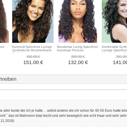
ront
Kunstvoll Spitzefront Lockige
Wunderbar Lockig Spitzefront
Komfortable Synth
Synthetische Afroamerikaner
Kunsthaar Perücke
Lockige Spitzefron
Perücke
Afroamerikaner P
350.00 €
350.00 €
281.00
151.00 €
132.00 €
141.0
hreiben
ie aller beste die ich je hatte. .. selbst andere die ich schon für 40-50 Euro hatte k
 ``echt`` das ist Wahnsinn total leicht und sehr beweglich wie echt Haar und sehr seh
7.11.2018)