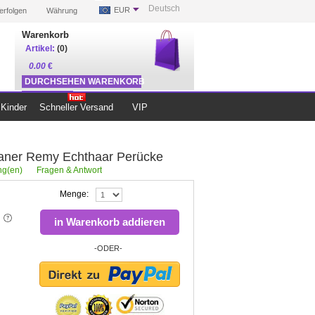
Deutsch
EUR
erfolgen
Währung
Warenkorb
Artikel:
(0)
0.00
€
DURCHSEHEN WARENKORB
ZUR KASSE
Kinder
Schneller Versand
VIP
kaner Remy Echthaar Perücke
g(en)
Fragen & Antwort
Menge:
in Warenkorb addieren
-ODER-