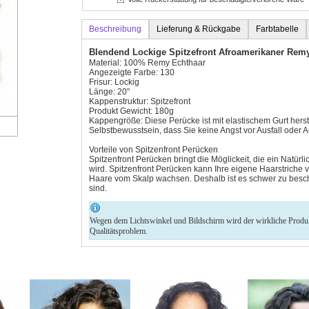
Beschreibung
Lieferung & Rückgabe
Farbtabelle
Blendend Lockige Spitzefront Afroamerikaner Rem
Material: 100% Remy Echthaar
Angezeigte Farbe: 130
Frisur: Lockig
Länge: 20"
Kappenstruktur: Spitzefront
Produkt Gewicht: 180g
Kappengröße: Diese Perücke ist mit elastischem Gurt herste
Selbstbewusstsein, dass Sie keine Angst vor Ausfall oder
Vorteile von Spitzenfront Perücken
Spitzenfront Perücken bringt die Möglickeit, die ein Natü
wird. Spitzenfront Perücken kann Ihre eigene Haarstriche ve
Haare vom Skalp wachsen. Deshalb ist es schwer zu beschl
sind.
Wegen dem Lichtswinkel und Bildschirm wird der wirkliche Produkt 
Qualitätsproblem.