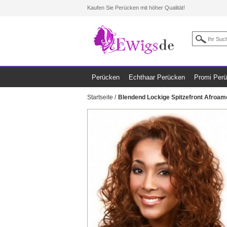
Kaufen Sie Perücken mit höher Qualität!
Perücken
Echthaar Perücken
Promi Per
Startseite
/
Blendend Lockige Spitzefront Afroa